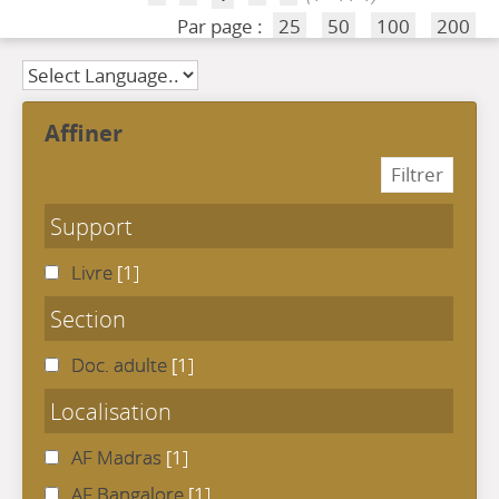
Par page :
25
50
100
200
affiner
Support
Livre
[1]
Section
Doc. adulte
[1]
Localisation
AF Madras
[1]
AF Bangalore
[1]