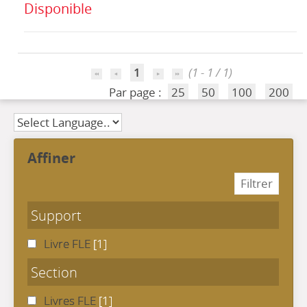
Disponible
1
(1 - 1 / 1)
Par page :
25
50
100
200
affiner
Support
Livre FLE
[1]
Section
Livres FLE
[1]