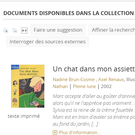
rche
DOCUMENTS DISPONIBLES DANS LA COLLECTION 
Faire une suggestion
Affiner la recherc
Interroger des sources externes
Un chat dans mon assiet
Nadine Brun-Cosme
;
Axel Renaux
, Illu
|
|
Nathan
Pleine lune
2002
Marc accepte d'aller au goûter d'annive
alors qu'il ne l'apprécie pas vraiment..
Sylvia est la reine de la crème fouetté
texte imprimé
Marc est en train d'avaler sa énième p
au fond du jardin, [...]
Plus d'information...