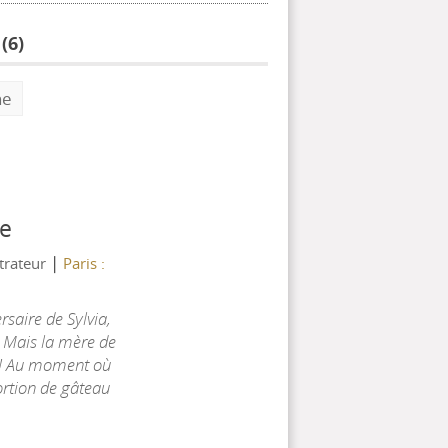
(
6
)
he
te
|
strateur
Paris :
rsaire de Sylvia,
. Mais la mère de
e ! Au moment où
ortion de gâteau