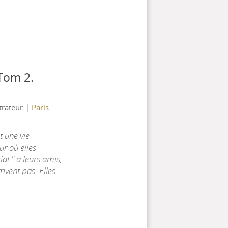
 Tom 2.
|
strateur
Paris :
 une vie
ur où elles
al " à leurs amis,
rrivent pas. Elles