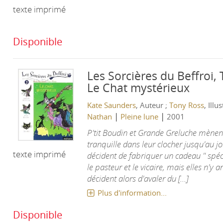
texte imprimé
Disponible
Les Sorcières du Beffroi,
Le Chat mystérieux
Kate Saunders
, Auteur ;
Tony Ross
, Illu
|
|
Nathan
Pleine lune
2001
P'tit Boudin et Grande Greluche mènent
tranquille dans leur clocher jusqu'au jo
texte imprimé
décident de fabriquer un cadeau " spéci
le pasteur et le vicaire, mais elles n'y a
décident alors d'avaler du [...]
Plus d'information...
Disponible