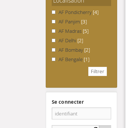
Localisation
AF Pondicherry
[4]
AF Panjim
[3]
AF Madras
[5]
AF Delhi
[2]
AF Bombay
[2]
AF Bengale
[1]
Se connecter