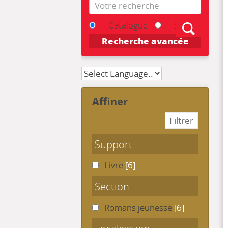
Reche
Catalogue
Site
Recherche avancée
affiner
Support
Livre
[6]
Section
Romans jeunesse
[6]