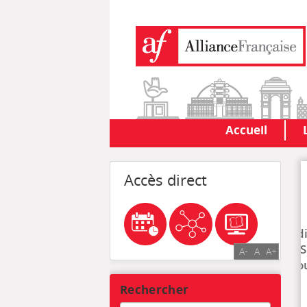
Accueil
Accès direct
Edi
ISS
A-
A
A+
Sou
Rechercher