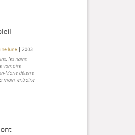
leil
|
eine lune
2003
ns, les nains
le vampire
ean-Marie déterre
la main, entraîne
Pont