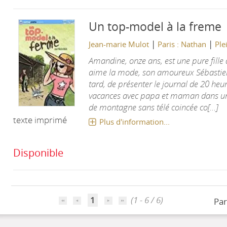
Un top-model à la freme
|
|
Jean-marie Mulot
Paris : Nathan
Ple
Amandine, onze ans, est une pure fille de
aime la mode, son amoureux Sébastien 
tard, de présenter le journal de 20 heur
vacances avec papa et maman dans un
de montagne sans télé coincée co[...]
texte imprimé
Plus d'information...
Disponible
1
(1 - 6 / 6)
Par