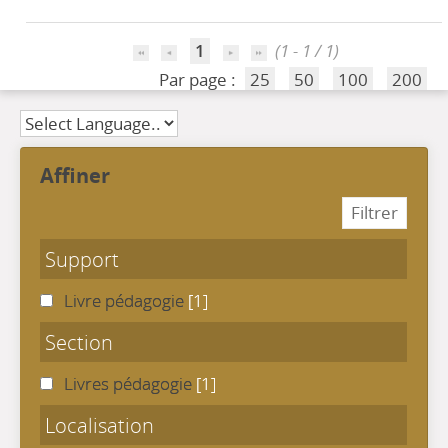
1
(1 - 1 / 1)
Par page :
25
50
100
200
affiner
Support
Livre pédagogie
[1]
Section
Livres pédagogie
[1]
Localisation