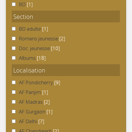
BD
[1]
Section
BD adulte
[1]
Romans jeunesse
[2]
Doc. jeunesse
[10]
Albums
[18]
Localisation
AF Pondicherry
[9]
AF Panjim
[1]
AF Madras
[2]
AF Gurgaon
[1]
AF Delhi
[7]
AF Chandigarh
[2]