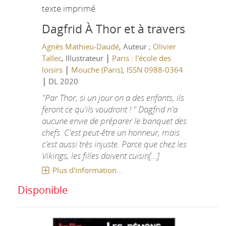
texte imprimé
Dagfrid
À Thor et à travers
Agnès Mathieu-Daudé
, Auteur ;
Olivier
|
Tallec
, Illustrateur
Paris : l'école des
|
loisirs
Mouche (Paris), ISSN 0988-0364
|
DL 2020
"Par Thor, si un jour on a des enfants, ils
feront ce qu'ils voudront ! " Dagfrid n'a
aucune envie de préparer le banquet des
chefs. C'est peut-être un honneur, mais
c'est aussi très injuste. Parce que chez les
Vikings, les filles doivent cuisin[...]
Plus d'information...
Disponible